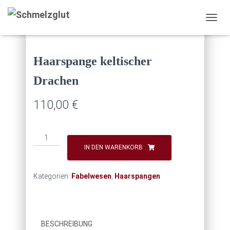
rspange keltischer Drachen
NAVI
Haarspange keltischer
Drachen
110,00
€
Haarspange
keltischer
IN DEN WARENKORB
Drachen
Menge
Kategorien:
Fabelwesen
,
Haarspangen
BESCHREIBUNG