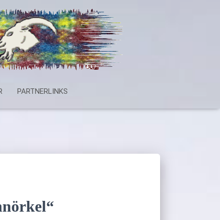
R
PARTNERLINKS
hnörkel“