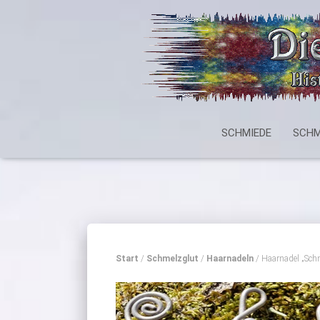
SCHMIEDE
SCHM
Start
/
Schmelzglut
/
Haarnadeln
/ Haarnadel „Schn