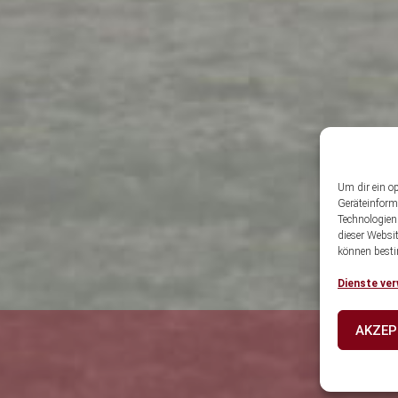
Um dir ein o
Geräteinform
Technologien
dieser Websi
können besti
Dienste ver
AKZEP