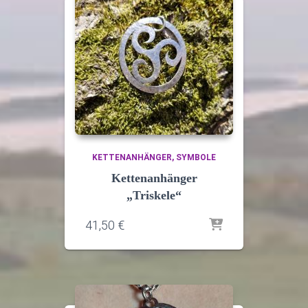
KETTENANHÄNGER
SYMBOLE
Kettenanhänger
„Triskele“
41,50
€