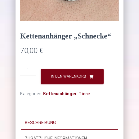
Kettenanhänger „Schnecke“
70,00
€
Kettenanhänger
"Schnecke"
IN DEN WARENKORB
Menge
Kategorien:
Kettenanhänger
,
Tiere
BESCHREIBUNG
ZUSÄTZLICHE INFORMATIONEN